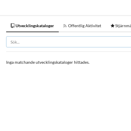
Utvecklingskataloger
Offentlig Aktivitet
Stjärnmä
Inga matchande utvecklingskataloger hittades.