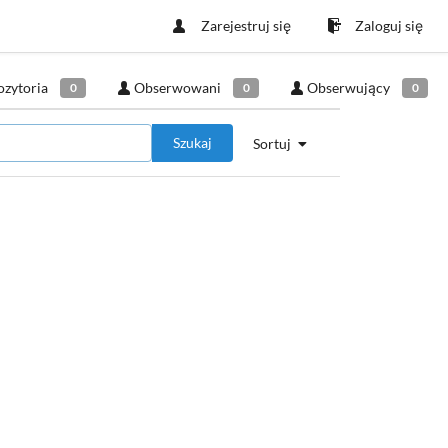
Zarejestruj się
Zaloguj się
ozytoria
Obserwowani
Obserwujący
0
0
0
Szukaj
Sortuj