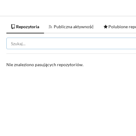
Repozytoria
Publiczna aktywność
Polubione rep
Nie znaleziono pasujących repozytoriów.