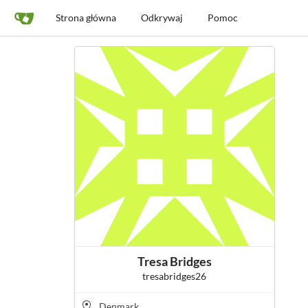
Strona główna
Odkrywaj
Pomoc
Tresa Bridges
tresabridges26
Denmark