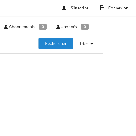
S'inscrire
Connexion
Abonnements
abonnés
0
0
Rechercher
Trier