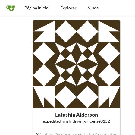
Página inicial
Explorar
Ajuda
Latashia Alderson
expedited-irish-driving-license0152
https://www.juliusgolba.top/automotiv