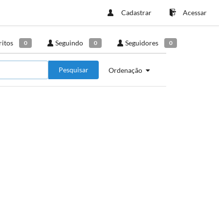
Cadastrar
Acessar
ritos
Seguindo
Seguidores
0
0
0
Pesquisar
Ordenação