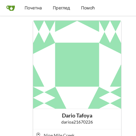
Почетна
Преглед
Помоћ
Dario Tafoya
darioa21670226
Nine Mile Creek