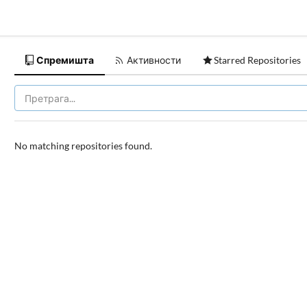
Спремишта
Активности
Starred Repositories
No matching repositories found.