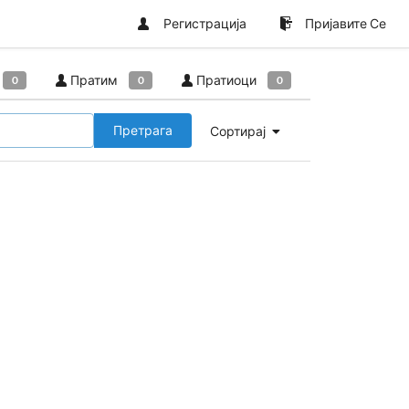
Регистрација
Пријавите Се
Пратим
Пратиоци
0
0
0
Претрага
Сортирај