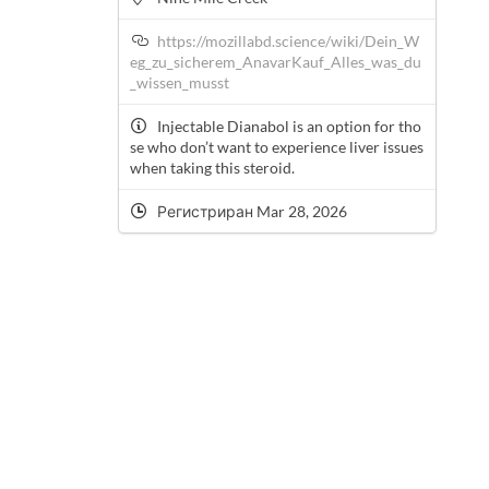
https://mozillabd.science/wiki/Dein_W
eg_zu_sicherem_AnavarKauf_Alles_was_du
_wissen_musst
Injectable Dianabol is an option for tho
se who don’t want to experience liver issues
when taking this steroid.
Регистриран Mar 28, 2026