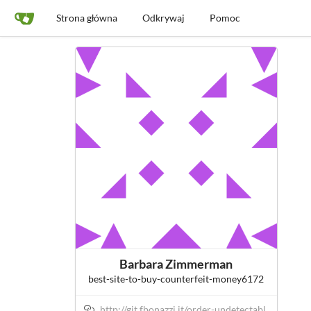
Strona główna
Odkrywaj
Pomoc
Barbara Zimmerman
best-site-to-buy-counterfeit-money6172
http://git.fbonazzi.it/order-undetectabl