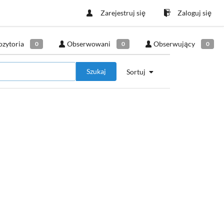
Zarejestruj się
Zaloguj się
ozytoria
Obserwowani
Obserwujący
0
0
0
Szukaj
Sortuj