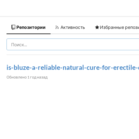
Репозитории
Активность
Избранные репоз
is-bluze-a-reliable-natural-cure-for-erectile
Обновлено
1 год назад