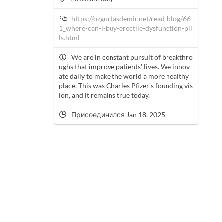
https://ozgurtasdemir.net/read-blog/66
1_where-can-i-buy-erectile-dysfunction-pil
ls.html
We are in constant pursuit of breakthro
ughs that improve patients' lives. We innov
ate daily to make the world a more healthy
place. This was Charles Pfizer's founding vis
ion, and it remains true today.
Присоединился Jan 18, 2025