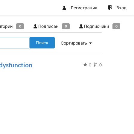
Регистрация
Вход
итории
Подписан
Подписчики
0
0
0
Поиск
Сортировать
-dysfunction
0
0