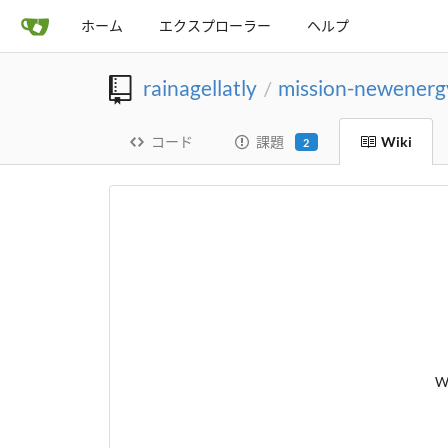
ホーム
エクスプローラー
ヘルプ
rainagellatly
mission-newenergy
/
コード
課題
Wiki
2
W