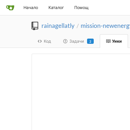
Начало
Каталог
Помощ
rainagellatly
mission-newenergy
/
Код
Задачи
Уики
2