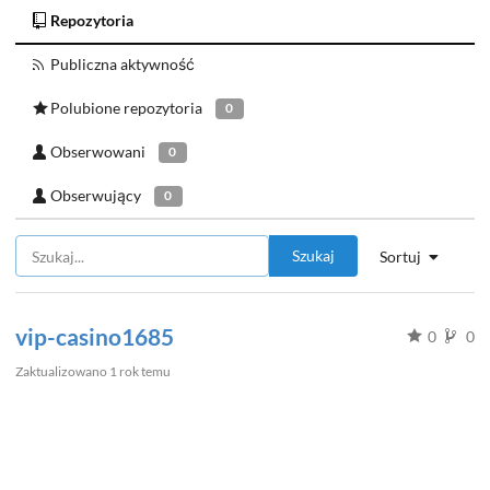
Repozytoria
Publiczna aktywność
Polubione repozytoria
0
Obserwowani
0
Obserwujący
0
Szukaj
Sortuj
vip-casino1685
0
0
Zaktualizowano
1 rok temu