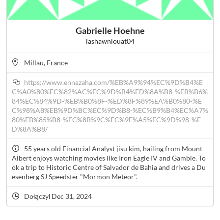
Gabrielle Hoehne
lashawnlouat04
Millau, France
https://www.ennazaha.com/%EB%A9%94%EC%9D%B4%E
C%A0%80%EC%82%AC%EC%9D%B4%ED%8A%B8-%EB%B6%
84%EC%84%9D-%EB%B0%8F-%ED%8F%89%EA%B0%80-%E
C%98%A8%EB%9D%BC%EC%9D%B8-%EC%B9%B4%EC%A7%
80%EB%85%B8-%EC%8B%9C%EC%9E%A5%EC%9D%98-%E
D%8A%B8/
55 years old Financial Analyst jisu kim, hailing from Mount
Albert enjoys watching movies like Iron Eagle IV and Gamble. To
ok a trip to Historic Centre of Salvador de Bahia and drives a Du
esenberg SJ Speedster "Mormon Meteor".
Dołączył Dec 31, 2024