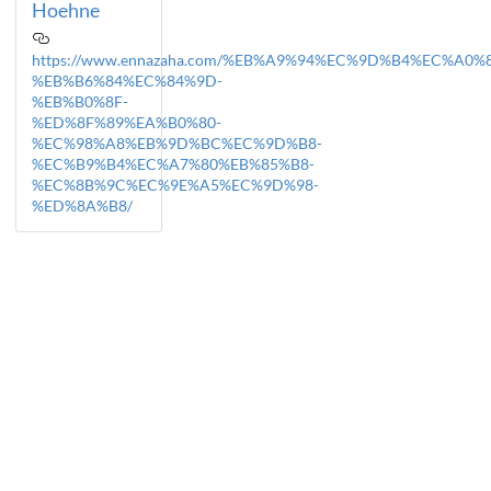
Hoehne
https://www.ennazaha.com/%EB%A9%94%EC%9D%B4%EC%A
%EB%B6%84%EC%84%9D-
%EB%B0%8F-
%ED%8F%89%EA%B0%80-
%EC%98%A8%EB%9D%BC%EC%9D%B8-
%EC%B9%B4%EC%A7%80%EB%85%B8-
%EC%8B%9C%EC%9E%A5%EC%9D%98-
%ED%8A%B8/