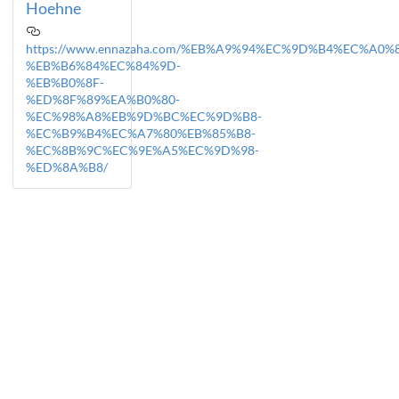
Hoehne
https://www.ennazaha.com/%EB%A9%94%EC%9D%B4%EC%A
%EB%B6%84%EC%84%9D-
%EB%B0%8F-
%ED%8F%89%EA%B0%80-
%EC%98%A8%EB%9D%BC%EC%9D%B8-
%EC%B9%B4%EC%A7%80%EB%85%B8-
%EC%8B%9C%EC%9E%A5%EC%9D%98-
%ED%8A%B8/