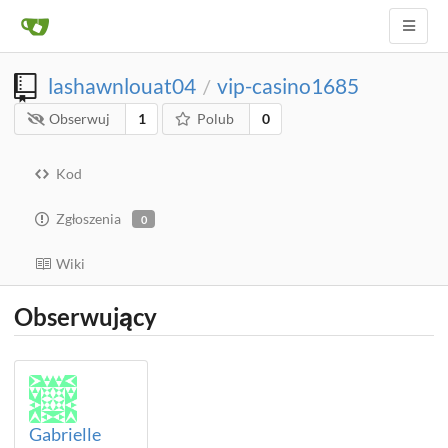
lashawnlouat04
vip-casino1685
/
Obserwuj
1
Polub
0
Kod
Zgłoszenia
0
Wiki
Obserwujący
Gabrielle