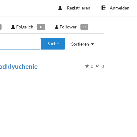
Registrieren
Anmelden
Folge ich
Follower
0
0
Suche
Sortieren
odklyuchenie
0
0