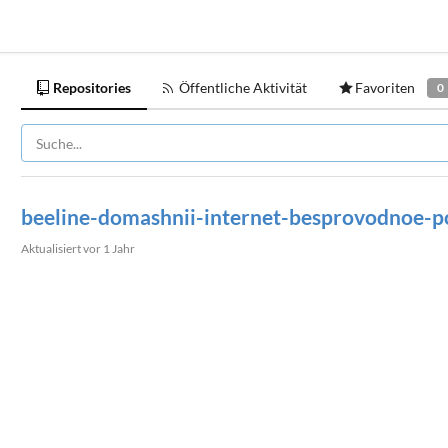
Repositories
Öffentliche Aktivität
Favoriten
0
beeline-domashnii-internet-besprovodnoe-p
Aktualisiert
vor 1 Jahr