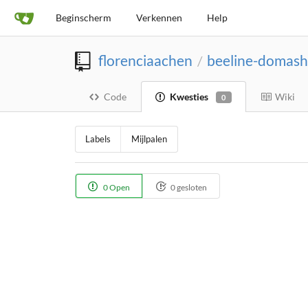
Beginscherm
Verkennen
Help
florenciaachen
beeline-domash
/
Code
Kwesties
Wiki
0
Labels
Mijlpalen
0 Open
0 gesloten