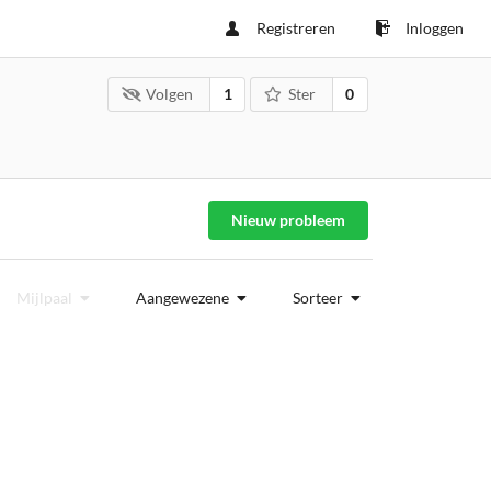
Registreren
Inloggen
Volgen
1
Ster
0
Nieuw probleem
Mijlpaal
Aangewezene
Sorteer