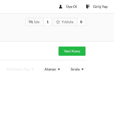
Üye Ol
Giriş Yap
İzle
1
Yıldızla
0
Yeni Konu
Kilometre Taşı
Atanan
Sırala