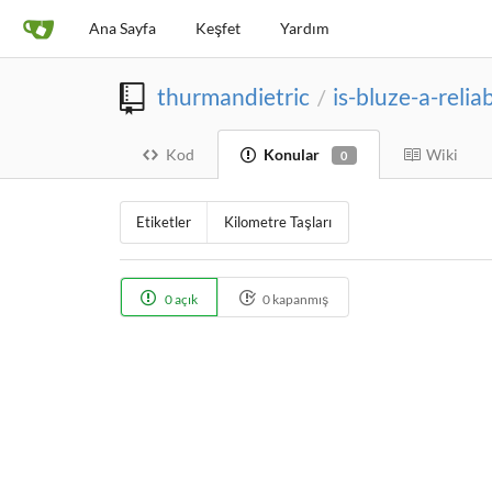
Ana Sayfa
Keşfet
Yardım
thurmandietric
is-bluze-a-relia
/
Kod
Konular
Wiki
0
Etiketler
Kilometre Taşları
0 açık
0 kapanmış