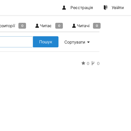
Реєстрація
Увійти
озиторії
Читає
Читачі
0
0
0
Пошук
Сортувати
0
0