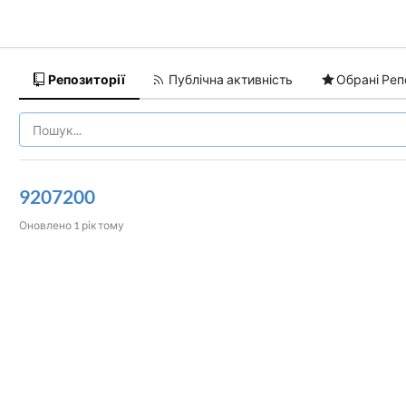
Репозиторії
Публічна активність
Обрані Реп
9207200
Оновлено
1 рік тому