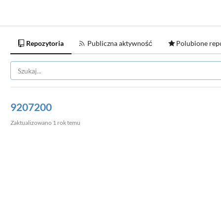
Repozytoria
Publiczna aktywność
Polubione rep
9207200
Zaktualizowano
1 rok temu