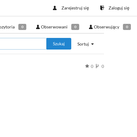
Zarejestruj się
Zaloguj się
ozytoria
Obserwowani
Obserwujący
0
0
0
Szukaj
Sortuj
0
0