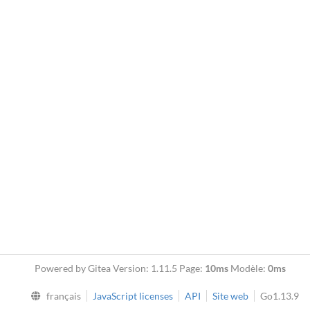
Powered by Gitea Version: 1.11.5 Page:
10ms
Modèle:
0ms
français
JavaScript licenses
API
Site web
Go1.13.9