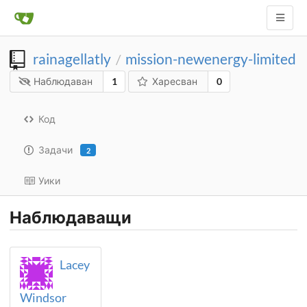
rainagellatly
mission-newenergy-limited
/
Наблюдаван
1
Харесван
0
Код
Задачи
2
Уики
Наблюдаващи
Lacey
Windsor