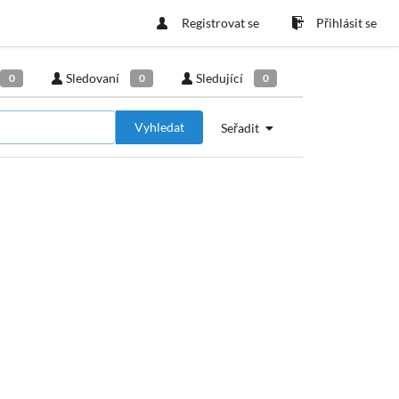
Registrovat se
Přihlásit se
Sledovaní
Sledující
0
0
0
Vyhledat
Seřadit