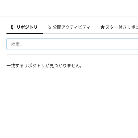
リポジトリ
公開アクティビティ
スター付きリポ
一致するリポジトリが見つかりません。