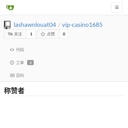
lashawnlouat04
vip-casino1685
/
关注
1
点赞
0
代码
工单
0
百科
称赞者