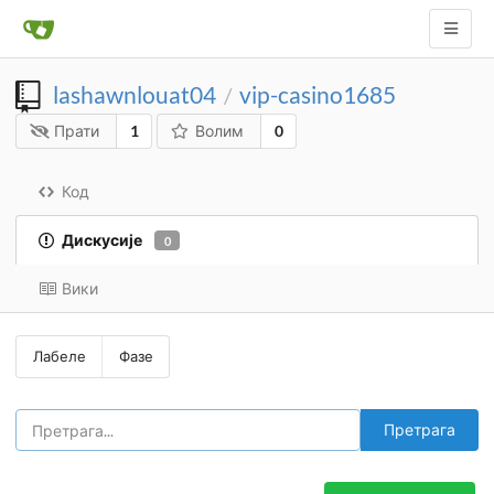
lashawnlouat04
vip-casino1685
/
Прати
1
Волим
0
Код
Дискусије
0
Вики
Лабеле
Фазе
Претрага