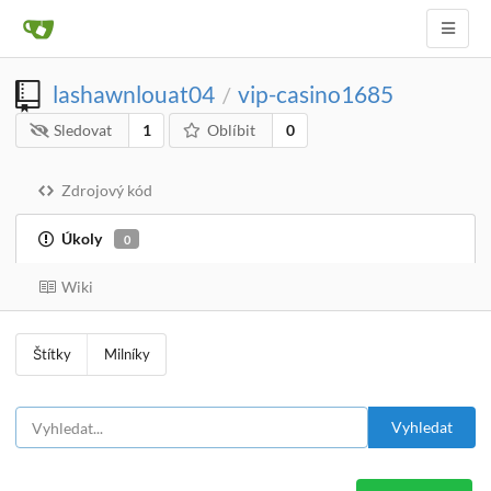
lashawnlouat04
vip-casino1685
/
Sledovat
1
Oblíbit
0
Zdrojový kód
Úkoly
0
Wiki
Štítky
Milníky
Vyhledat