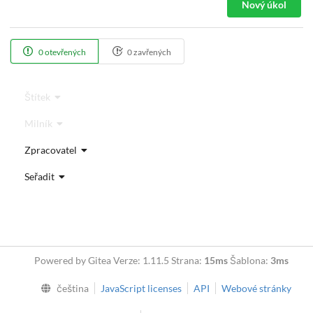
Nový úkol
0 otevřených
0 zavřených
Štítek
Milník
Zpracovatel
Seřadit
Powered by Gitea Verze: 1.11.5 Strana:
15ms
Šablona:
3ms
čeština
JavaScript licenses
API
Webové stránky