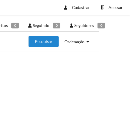
Cadastrar
Acessar
ritos
Seguindo
Seguidores
0
0
0
Pesquisar
Ordenação