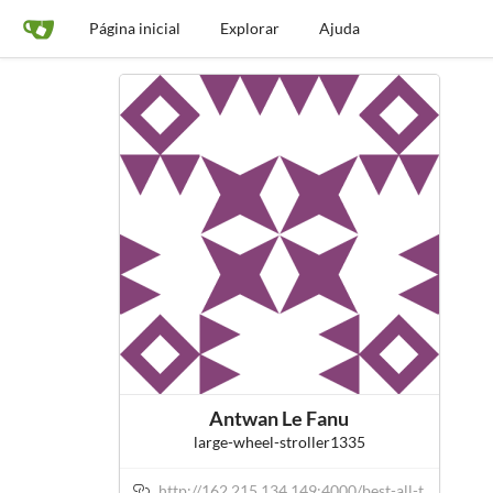
Página inicial
Explorar
Ajuda
Antwan Le Fanu
large-wheel-stroller1335
http://162.215.134.149:4000/best-all-t