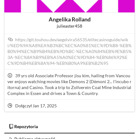
Angelika Rolland
julieaster458
https://git.touhou.dev/aegelvira56535/elitecasinoguide/wik
i/%ED%9A%A8%EA%B3%BC%EC%A0%81%EC%9D%B8-%EB%
B0%94%EC%B9%B4%EB%9D%BC-%EC%A0%84%EB%9E%B5%
3A-%EC%8A%B9%EB%A5%A0%EC%9D%84-%EB%86%92%E
C%9D%B4%EB%8A%94-%EB%B0%A9%EB%B2%95
39 yrs old Associate Professor jisu kim, hailing from Vancou
ver enjoys watching movies like Demons 2 (Dèmoni 2... l'incubo r
itorna) and Casino. Took a trip to Zollverein Coal Mine Industrial
Complex in Essen and drives a Town & Country.
Dołączył Jan 17, 2025
Repozytoria
Publiczna aktywność