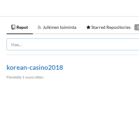
Repot
Julkinen toiminta
Starred Repositories
korean-casino2018
Päivitetty
1 vuosi sitten