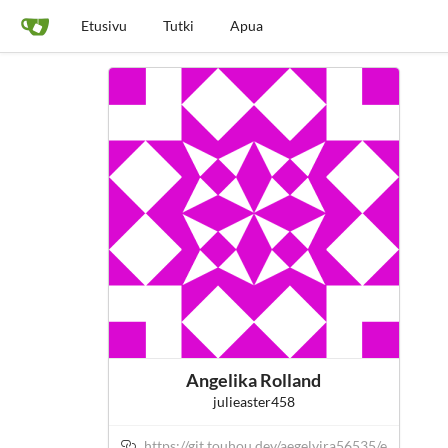
Etusivu
Tutki
Apua
Angelika Rolland
julieaster458
https://git.touhou.dev/aegelvira56535/e