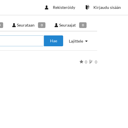
Rekisteröidy
Kirjaudu sisään
Seurataan
Seuraajat
0
0
0
Hae
Lajittele
0
0