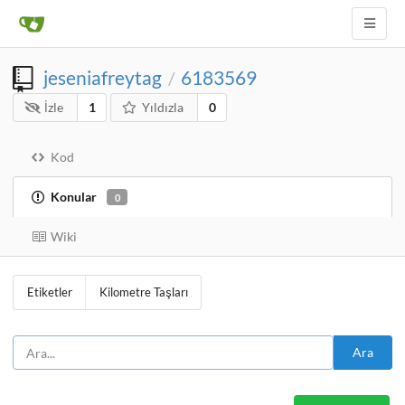
jeseniafreytag
6183569
/
İzle
1
Yıldızla
0
Kod
Konular
0
Wiki
Etiketler
Kilometre Taşları
Ara