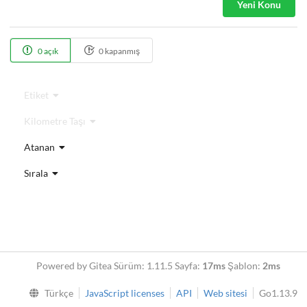
Yeni Konu
0 açık
0 kapanmış
Etiket
Kilometre Taşı
Atanan
Sırala
Powered by Gitea Sürüm: 1.11.5 Sayfa:
17ms
Şablon:
2ms
Türkçe
JavaScript licenses
API
Web sitesi
Go1.13.9