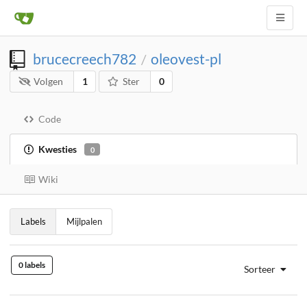
brucecreech782
oleovest-pl
/
Volgen
1
Ster
0
Code
Kwesties
0
Wiki
Labels
Mijlpalen
0 labels
Sorteer