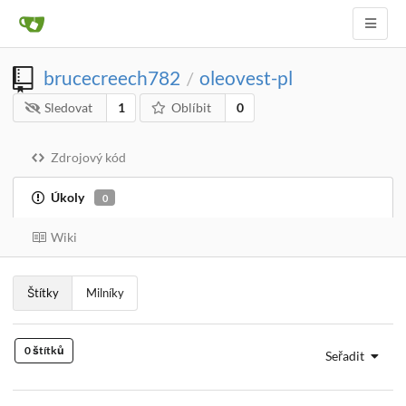
brucecreech782
oleovest-pl
/
Sledovat
1
Oblíbit
0
Zdrojový kód
Úkoly
0
Wiki
Štítky
Milníky
0 štítků
Seřadit