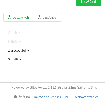
Nový úkol
0 otevřených
0 zavřených
Štítek
Milník
Zpracovatel
Seřadit
Powered by Gitea Verze: 1.11.5 Strana:
22ms
Šablona:
3ms
čeština
JavaScript licenses
API
Webové stránky