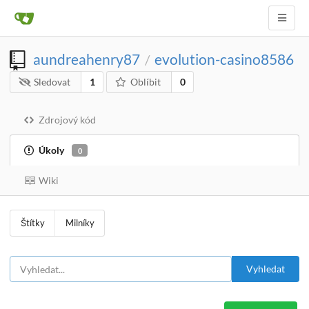
aundreahenry87
evolution-casino8586
/
Sledovat
1
Oblíbit
0
Zdrojový kód
Úkoly
0
Wiki
Štítky
Milníky
Vyhledat