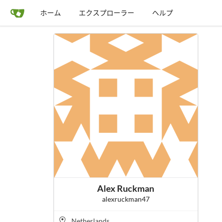
ホーム
エクスプローラー
ヘルプ
Alex Ruckman
alexruckman47
Netherlands