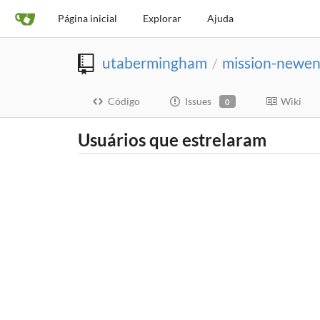
Página inicial
Explorar
Ajuda
utabermingham
mission-newen
/
Código
Issues
Wiki
0
Usuários que estrelaram