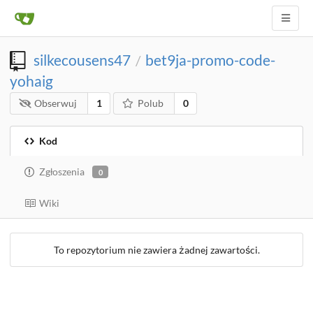
silkecousens47
bet9ja-promo-code-
/
yohaig
Obserwuj
1
Polub
0
Kod
Zgłoszenia
0
Wiki
To repozytorium nie zawiera żadnej zawartości.