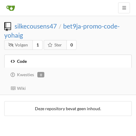
silkecousens47
bet9ja-promo-code-
/
yohaig
Volgen
1
Ster
0
Code
Kwesties
0
Wiki
Deze repository bevat geen inhoud.