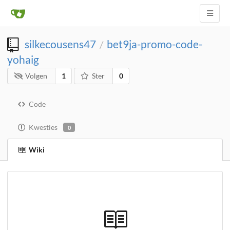
silkecousens47
bet9ja-promo-code-
/
yohaig
Volgen
1
Ster
0
Code
Kwesties
0
Wiki