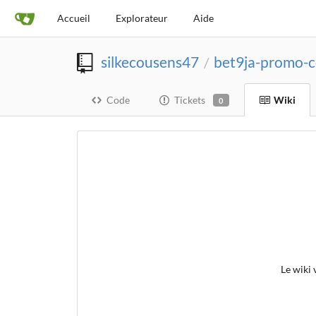
Accueil
Explorateur
Aide
silkecousens47
bet9ja-promo-c
/
Code
Tickets
Wiki
0
Le wiki 