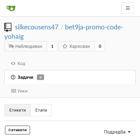
silkecousens47
bet9ja-promo-code-
/
yohaig
Наблюдаван
1
Харесван
0
Код
Задачи
0
Уики
Етикети
Етапи
0 етикети
Подредба