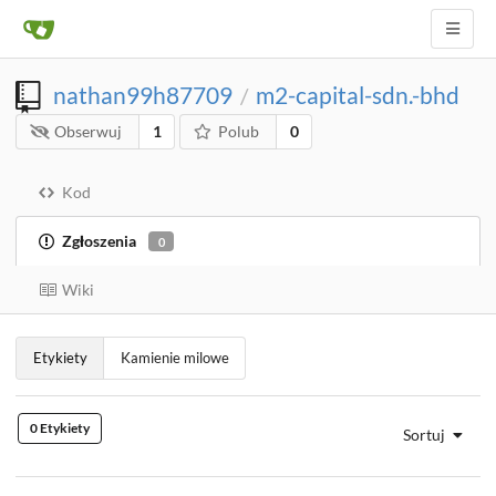
nathan99h87709
m2-capital-sdn.-bhd
/
Obserwuj
1
Polub
0
Kod
Zgłoszenia
0
Wiki
Etykiety
Kamienie milowe
0 Etykiety
Sortuj