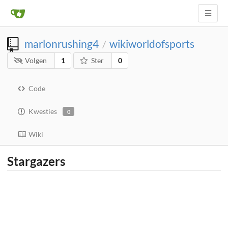
marlonrushing4
wikiworldofsports
/
Volgen
1
Ster
0
Code
Kwesties
0
Wiki
Stargazers