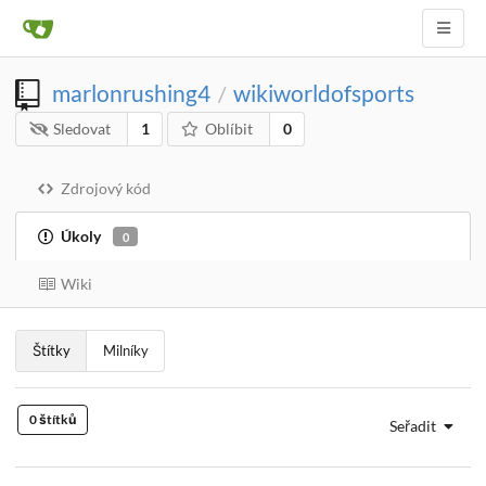
marlonrushing4
wikiworldofsports
/
Sledovat
1
Oblíbit
0
Zdrojový kód
Úkoly
0
Wiki
Štítky
Milníky
0 štítků
Seřadit