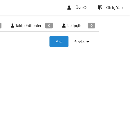
Üye Ol
Giriş Yap
Takip Edilenler
Takipçiler
0
0
Ara
Sırala