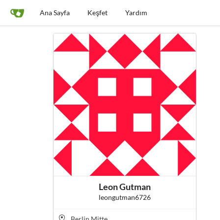
Ana Sayfa
Keşfet
Yardım
Leon Gutman
leongutman6726
Berlin Mitte