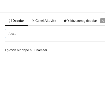
Depolar
Genel Aktivite
Yıldızlanmış depolar
0
Eşleşen bir depo bulunamadı.