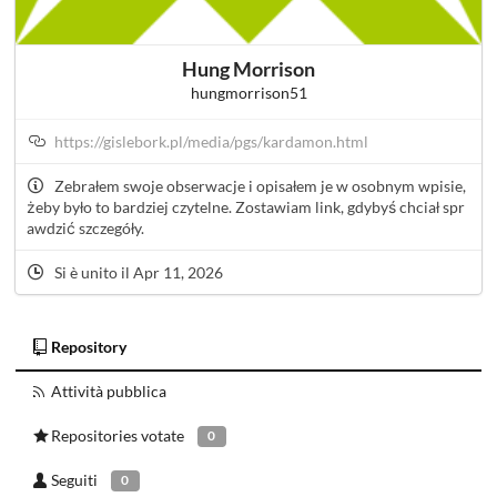
Hung Morrison
hungmorrison51
https://gislebork.pl/media/pgs/kardamon.html
Zebrałem swoje obserwacje i opisałem je w osobnym wpisie,
żeby było to bardziej czytelne. Zostawiam link, gdybyś chciał spr
awdzić szczegóły.
Si è unito il Apr 11, 2026
Repository
Attività pubblica
Repositories votate
0
Seguiti
0