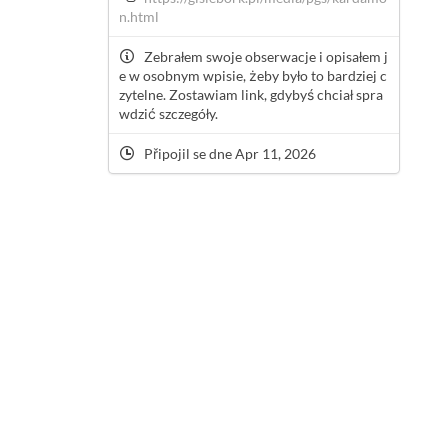
n.html
Zebrałem swoje obserwacje i opisałem j
e w osobnym wpisie, żeby było to bardziej c
zytelne. Zostawiam link, gdybyś chciał spra
wdzić szczegóły.
Připojil se dne Apr 11, 2026