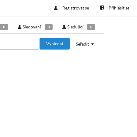
Registrovat se
Přihlásit se
Sledovaní
Sledující
0
0
0
Vyhledat
Seřadit