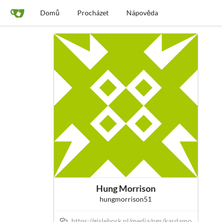
Domů
Procházet
Nápověda
Hung Morrison
hungmorrison51
https://gislebork.pl/media/pgs/kardamo