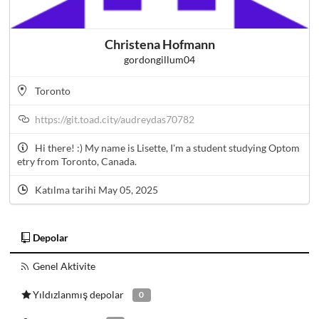
Christena Hofmann
gordongillum04
Toronto
https://git.toad.city/audreydas70782
Hi there! :) My name is Lisette, I'm a student studying Optom
etry from Toronto, Canada.
Katılma tarihi May 05, 2025
Depolar
Genel Aktivite
Yıldızlanmış depolar
0