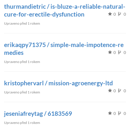
thurmandietric / is-bluze-a-reliable-natural-
cure-for-erectile-dysfunction
0
0
Upraveno
před 1 rokem
erikaqpy71375 / simple-male-impotence-re
medies
0
0
Upraveno
před 1 rokem
kristophervarl / mission-agroenergy-ltd
0
0
Upraveno
před 1 rokem
jeseniafreytag / 6183569
0
0
Upraveno
před 1 rokem