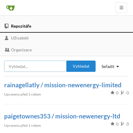
Repozitáře
Uživatelé
Organizace
Vyhledat
Seřadit
rainagellatly / mission-newenergy-limited
0
0
Upraveno
před 1 rokem
paigetownes353 / mission-newenergy-ltd
0
0
Upraveno
před 1 rokem