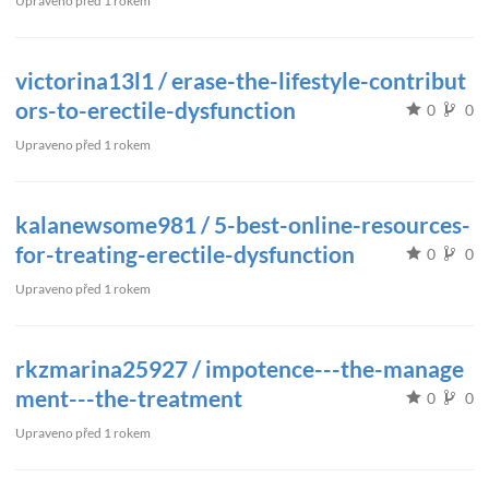
Upraveno
před 1 rokem
victorina13l1 / erase-the-lifestyle-contribut
ors-to-erectile-dysfunction
0
0
Upraveno
před 1 rokem
kalanewsome981 / 5-best-online-resources-
for-treating-erectile-dysfunction
0
0
Upraveno
před 1 rokem
rkzmarina25927 / impotence---the-manage
ment---the-treatment
0
0
Upraveno
před 1 rokem