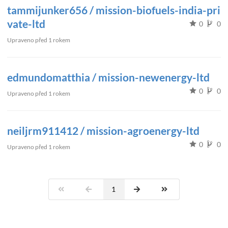
tammijunker656 / mission-biofuels-india-pri
vate-ltd
0
0
Upraveno
před 1 rokem
edmundomatthia / mission-newenergy-ltd
0
0
Upraveno
před 1 rokem
neiljrm911412 / mission-agroenergy-ltd
0
0
Upraveno
před 1 rokem
1