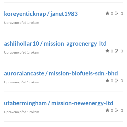
koreyenticknap / janet1983
0
0
Upraveno
před 1 rokem
ashlihollar10 / mission-agroenergy-ltd
0
0
Upraveno
před 1 rokem
auroralancaste / mission-biofuels-sdn.-bhd
0
0
Upraveno
před 1 rokem
utabermingham / mission-newenergy-ltd
0
0
Upraveno
před 1 rokem