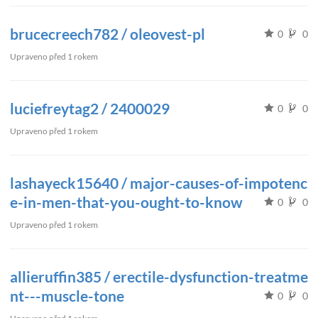
brucecreech782 / oleovest-pl
0
0
Upraveno
před 1 rokem
luciefreytag2 / 2400029
0
0
Upraveno
před 1 rokem
lashayeck15640 / major-causes-of-impotenc
e-in-men-that-you-ought-to-know
0
0
Upraveno
před 1 rokem
allieruffin385 / erectile-dysfunction-treatme
nt---muscle-tone
0
0