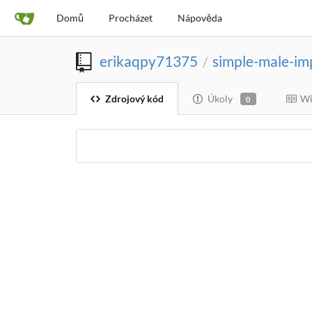
Domů
Procházet
Nápověda
erikaqpy71375
simple-male-im
/
Zdrojový kód
Úkoly
Wi
0