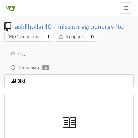
ashlihollar10
mission-agroenergy-ltd
/
Слідкувати
1
В обрані
0
Код
Проблеми
0
Вікі