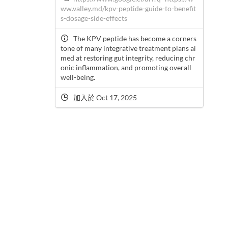
ww.valley.md/kpv-peptide-guide-to-benefit
s-dosage-side-effects
The KPV peptide has become a corners
tone of many integrative treatment plans ai
med at restoring gut integrity, reducing chr
onic inflammation, and promoting overall
well-being.
加入於 Oct 17, 2025