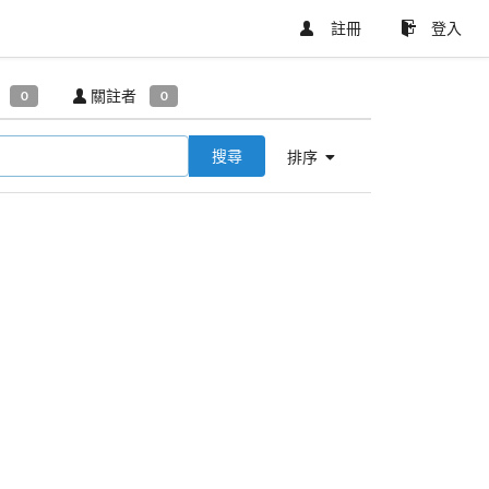
註冊
登入
關註者
0
0
搜尋
排序