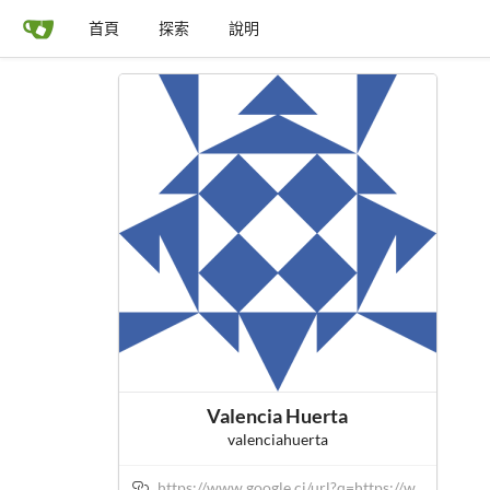
首頁
探索
說明
Valencia Huerta
valenciahuerta
https://www.google.ci/url?q=https://w