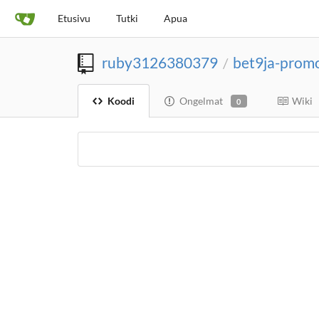
Etusivu
Tutki
Apua
ruby3126380379
bet9ja-prom
/
Koodi
Ongelmat
Wiki
0